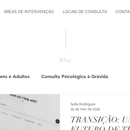
ÁREAS DE INTERVENÇÃO
LOCAIS DE CONSULTA
CONTA
Blog
ens e Adultos
Consulta Psicológica à Grávida
Pós Parto
Adultos
Jovens
Consulta Psicol
Sofia Rodrigues
25 de mai. de 2025
TRANSIÇÃO: 
tação Vocacional
Desenvolvimento Pessoal
Desenv
FUTURO DE T