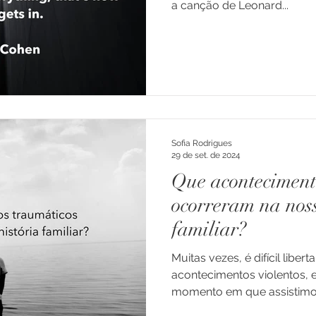
a canção de Leonard...
Sofia Rodrigues
29 de set. de 2024
Que aconteciment
ocorreram na noss
familiar?
Muitas vezes, é difícil libe
acontecimentos violentos,
momento em que assistimos a