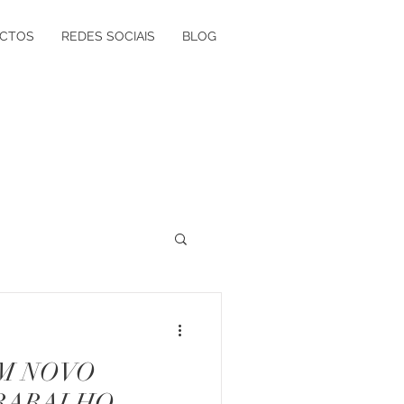
CTOS
REDES SOCIAIS
BLOG
ógica à Grávida
UM NOVO
olvimento Vocacional
RABALHO