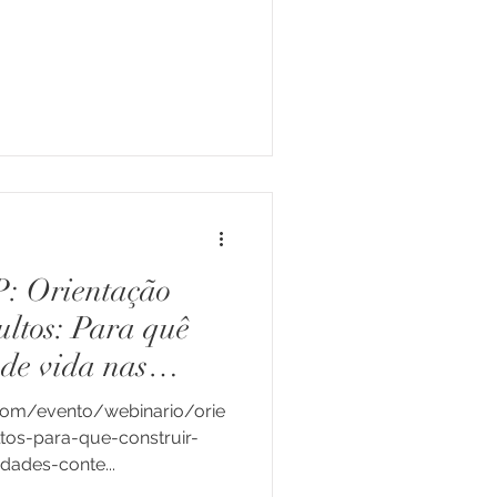
: Orientação
ultos: Para quê
 de vida nas
mporâneas?
.com/evento/webinario/orie
tos-para-que-construir-
dades-conte...