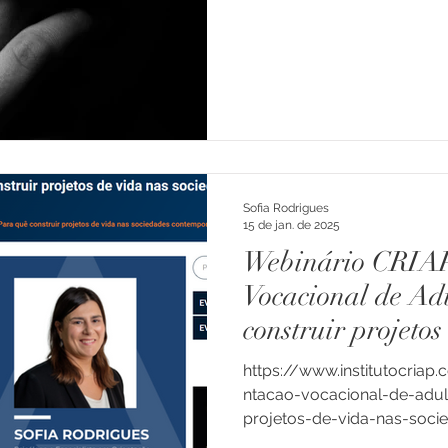
Sofia Rodrigues
15 de jan. de 2025
Webinário CRIAP
Vocacional de Ad
construir projetos
sociedades conte
https://www.institutocriap
ntacao-vocacional-de-adul
projetos-de-vida-nas-socie