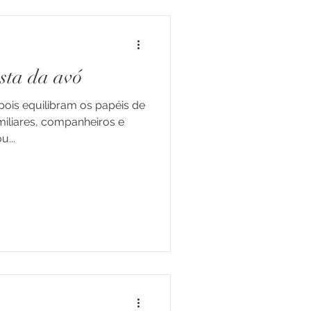
sta da avó
ois equilibram os papéis de
iliares, companheiros e
...