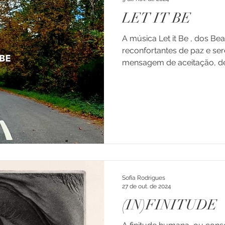
LET IT BE
A música Let it Be , dos B
reconfortantes de paz e se
mensagem de aceitação, de 
Sofia Rodrigues
27 de out. de 2024
(IN)FINITUDE