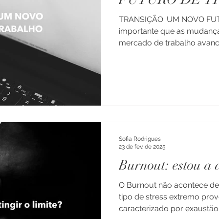
TRANSIÇÃO: UM NOVO FU
dade
Doença
Enxaqueca e Cefaleias
importante que as mudanças
mercado de trabalho avanc
ns e Ad
Luto
Depressão
Família
Transiçõe
Professores
Educação
Consultoria
Crianças
Sofia Rodrigues
arentalidade
23 de fev. de 2025
Burnout: estou a a
O Burnout não acontece de
tipo de stress extremo pro
caracterizado por exaustão 