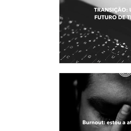
Gestão de Carreira
Ansie
Consulta Psicológica de Jove
Identidade
Eneagrama
Emoções
Relações
P