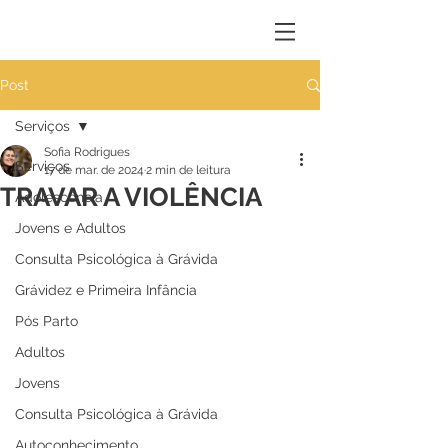
Post
Serviços
Sofia Rodrigues
Serviços
17 de mar. de 2024
2 min de leitura
TRAVAR A VIOLÊNCIA
Adolescência
Jovens e Adultos
Consulta Psicológica à Grávida
Grávidez e Primeira Infância
Pós Parto
Adultos
Jovens
Consulta Psicológica à Grávida
Autoconhecimento