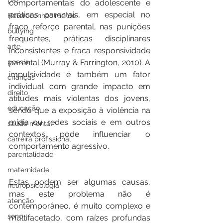
paz
comportamentais do adolescente e 
práticas parentais, em especial no 
Heteroconhecimento
fraco reforço parental, nas punições 
bullying
frequentes, práticas disciplinares 
arte
inconsistentes e fraca responsividade 
parental (Murray & Farrington, 2010). A 
poesia
impulsividade é também um fator 
crianças
individual com grande impacto em 
direito
atitudes mais violentas dos jovens, 
educação
sendo que a exposição à violência na 
mídia ou redes sociais e em outros 
saúde mental
contextos pode influenciar o 
carreira profissional
comportamento agressivo.
parentalidade
maternidade
Estas podem ser algumas causas, 
neuropsicologia
mas este problema não é 
atenção
contemporâneo, é muito complexo e 
sono
multifacetado, com raízes profundas 