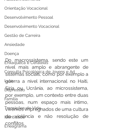
Orientação Vocacional
Desenvolvimento Pessoal
Desenvolvimento Vocacional
Gestão de Carreira
Ansiedade
Doença
Do macrossistema, sendo este um 
Enxaqueca e Cefaleias
nível mais amplo e abrangente de 
Consulta Psicológica de Jovens e Ad
sistemas sociais, como por exemplo a 
guerra a nível internacional no Haiti, 
Luto
Síria ou Ucrânia, ao microssistema, 
Depressão
por exemplo, um contexto entre duas 
Família
pessoas, num espaço mais íntimo, 
Transições de Vida
vivemos impregnados de uma cultura 
de violência e não resolução de 
Identidade
conflitos.
Eneagrama