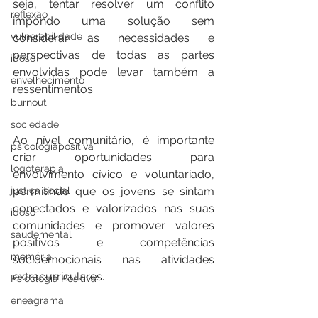
seja, tentar resolver um conflito 
reflexão
impondo uma solução sem 
vulnerabilidade
considerar as necessidades e 
perspectivas de todas as partes 
idoso
envolvidas pode levar também a 
envelhecimento
ressentimentos.
burnout
sociedade
Ao nível comunitário, é importante 
psicologiapositiva
criar oportunidades para 
logoterapia
envolvimento cívico e voluntariado, 
permitindo que os jovens se sintam 
justiça social
conectados e valorizados nas suas 
idoso
comunidades e promover valores 
saudemental
positivos e competências 
memória
socioemocionais nas atividades 
extracurriculares.
Psicologia Positiva
eneagrama