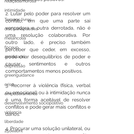
relaçãoamorosa
intimidade
2. Lutar pelo poder para resolver um 
Tempos livres
conflito, em que uma parte sai 
vencedora e outra derrotada, não é 
disciplinapositiva
uma resolução colaborativa. Por 
melancolia
outro lado, é preciso também 
fpceup
perceber que ceder, em excesso, 
pode criar desequilíbrios de poder e 
ansiedade
causar sentimentos e outros 
depressão
comportamentos menos positivos.
greenguidance
crise
3. Recorrer à violência (física, verbal 
ou emocional) ou à intimidação nunca 
empoderamento
é uma forma aceitável de resolver 
desenvolvimento sociopolitivo
conflitos e pode gerar mais conflitos e 
violencia
danos.
liberdade
4. Procurar uma solução unilateral, ou 
25deabril