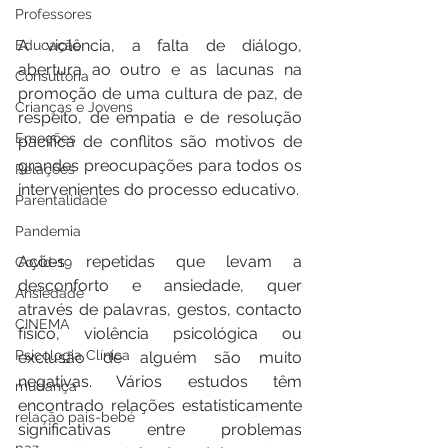
Professores
A violência, a falta de diálogo, 
Educação
abertura ao outro e as lacunas na 
Consultoria
promoção de uma cultura de paz, de 
Crianças e Jovens
respeito, de empatia e de resolução 
Emoções
pacífica de conflitos são motivos de 
grandes preocupações para todos os 
Relações
intervenientes do processo educativo.
Parentalidade
Pandemia
Ações repetidas que levam a 
Covid-19
desconforto e ansiedade, quer 
Ansiedade
através de palavras, gestos, contacto 
CINEMA
físico, violência psicológica ou 
Psicologia Clínica
exclusão de alguém são muito 
negativas. Vários estudos têm 
mudança
encontrado relações estatisticamente 
relação pais-bebé
significativas entre problemas 