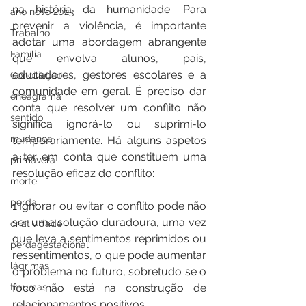
na história da humanidade. Para 
ano novo 2023
prevenir a violência, é importante 
Trabalho
adotar uma abordagem abrangente 
Família
que envolva alunos, pais, 
educadores, gestores escolares e a 
Conciliação
comunidade em geral. É preciso dar 
eneagrama
conta que resolver um conflito não 
sentido
significa ignorá-lo ou suprimi-lo 
mudança
temporariamente. Há alguns aspetos 
a ter em conta que constituem uma 
primavera
resolução eficaz do conflito:
morte
perda
1.Ignorar ou evitar o conflito pode não 
ser uma solução duradoura, uma vez 
criatividade
que leva a sentimentos reprimidos ou 
perdagestacional
ressentimentos, o que pode aumentar 
lágrimas
o problema no futuro, sobretudo se o 
foco não está na construção de 
traumas
relacionamentos positivos.