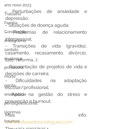
ano novo 2023
- Perturbações de ansiedade e 
Trabalho
depressão;
Família
- Situações de doença aguda;
Conciliação
- Problemas de relacionamento 
interpessoal;
eneagrama
- Transições de vida (gravidez, 
sentido
casamento, recasamento, divórcio, 
mudança
luto, reforma...);
- Reorientação de projetos de vida e 
primavera
decisões de carreira;
morte
- Dificuldades na adaptação 
perda
escolar/profissional;
- Apoio na gestão do stress e 
criatividade
prevenção e burnout.
perdagestacional
lágrimas
Mais info: 
traumas
www.sofiasantosrodrigues.com
Tlm: +351 939371354