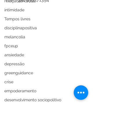
relaçãoamorosa
intimidade
Tempos livres
disciplinapositiva
melancolia
fpceup
ansiedade
depressão
greenguidance
crise
empoderamento
desenvolvimento sociopolitivo
violencia
Adultos
Desenvolvimento Pessoal
Adolescência
Ansiedade
Autoconhecimento
liberdade
Desenvolvimento Vocacional
Consulta Psicológica
25deabril
Depressão
Transições de vida
luto
Apatia