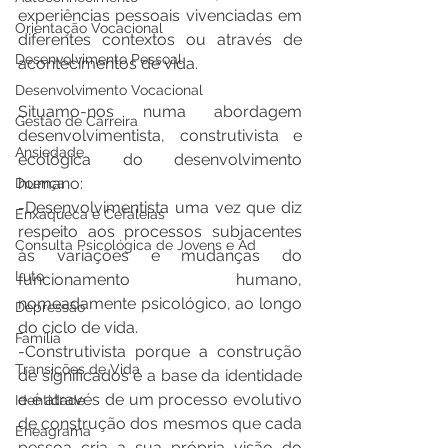
experiências pessoais vivenciadas em 
Orientação Vocacional
diferentes contextos ou através de 
Desenvolvimento Pessoal
acontecimentos de vida.
Desenvolvimento Vocacional
Situamo-nos numa abordagem 
Gestão de Carreira
desenvolvimentista, construtivista e 
Ansiedade
ecológica do desenvolvimento 
humano:
Doença
-Desenvolvimentista uma vez que diz 
Enxaqueca e Cefaleias
respeito aos processos subjacentes 
Consulta Psicológica de Jovens e Ad
às variações e mudanças do 
Luto
funcionamento humano, 
nomeadamente psicológico, ao longo 
Depressão
do ciclo de vida.
Família
-Construtivista porque a construção 
Transições de Vida
de significados é a base da identidade 
e é através de um processo evolutivo 
Identidade
de construção dos mesmos que cada 
Eneagrama
pessoa cria a sua própria visão do 