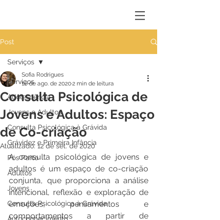
Post
Serviços
Sofia Rodrigues
Serviços
16 de ago. de 2020
2 min de leitura
Consulta Psicológica de
Adolescência
Jovens e Adultos: Espaço
Jovens e Adultos
Consulta Psicológica à Grávida
de Co-criação
Grávidez e Primeira Infância
Atualizado:
12 de set. de 2020
A consulta psicológica de jovens e 
Pós Parto
adultos é um espaço de co-criação 
Adultos
conjunta, que proporciona a análise 
Jovens
intencional, reflexão e exploração de 
Consulta Psicológica à Grávida
emoções, pensamentos e 
comportamentos a partir de 
Autoconhecimento