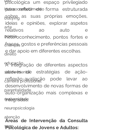
paz
psicológica um espaço privilegiado 
para refletir de forma estruturada 
Heteroconhecimento
sobre as suas próprias emoções, 
bullying
ideias e opiniões, explorar aspetos 
arte
relativos ao auto e 
poesia
heteroconhecimento, pontos fortes e 
fracos, gostos e preferências pessoais 
crianças
e dar apoio em diferentes escolhas.
direito
educação
A integração de diferentes aspectos 
através de estratégias de ação-
saúde mental
reflexão-avaliação pode levar ao 
carreira profissional
desenvolvimento de novas formas de 
parentalidade
auto-organização mais complexas e 
maternidade
integradas.
neuropsicologia
atenção
Áreas de Intervenção da Consulta 
sono
Psicológica de Jovens e Adultos: