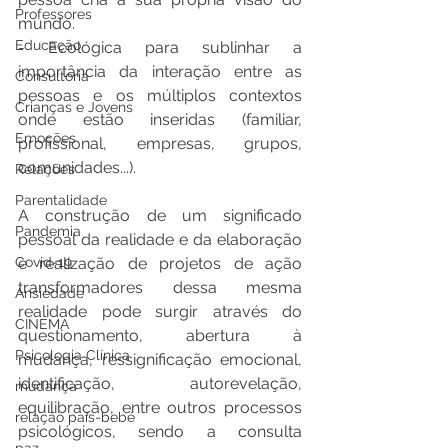
Professores
mundo.
Educação
- Ecológica para sublinhar a 
importância da interação entre as 
Consultoria
pessoas e os múltiplos contextos 
Crianças e Jovens
onde estão inseridas (familiar, 
Emoções
profissional, empresas, grupos, 
comunidades...).
Relações
Parentalidade
A construção de um significado 
Pandemia
pessoal da realidade e da elaboração 
Covid-19
e realização de projetos de ação 
transformadores dessa mesma 
Ansiedade
realidade pode surgir através do 
CINEMA
questionamento, abertura à 
Psicologia Clínica
mudança, ressignificação emocional, 
identificação, autorevelação, 
mudança
equilibração, entre outros processos 
relação pais-bebé
psicológicos, sendo a consulta 