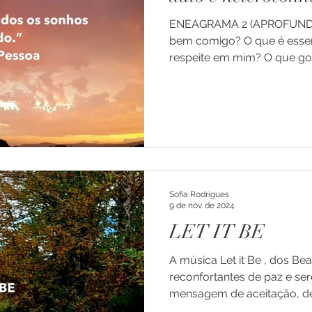
ENEAGRAMA 2 (APROFUND
bem comigo? O que é esse
respeite em mim? O que gos
Sofia Rodrigues
9 de nov. de 2024
LET IT BE
A música Let it Be , dos B
reconfortantes de paz e se
mensagem de aceitação, de 