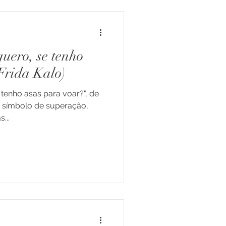
quero, se tenho
Frida Kalo)
tenho asas para voar?", de
o símbolo de superação,
a. Muitas...