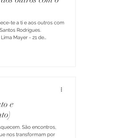
ce-te a ti e aos outros com
Santos Rodrigues.
 Lima Mayer - 21 de
s de Vida
a Centésima Página - Braga.
adelivros_pt
#autoconhecimento
 e Jovens
envolvimentopessoal
to e
to)
squecem. São encontros,
que nos transformam por