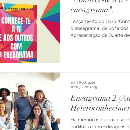
eneagrama".
dade
Doença
Enxaqueca e Cefaleias
Lançamento do Livro "Conhe
o eneagrama" de Sofia dos 
Apresentação de Duarte de
ns e Ad
Luto
Depressão
Família
Transiçõe
Fevereiro - 18h30 - Livrari
Todos convidados!! @planet
@livrariacentesimapagina 
Professores
Educação
Consultoria
Crianças
#heteroconhecimento #des
#eneagrama
Sofia Rodrigues
arentalidade
12 de jul. de 2025
Eneagrama 2 (Au
Heteroconhecimen
Há memórias que não se e
partilhas e aprendizagens 