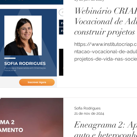
Webinário CRIAP
Vocacional de Ad
construir projetos
sociedades conte
https://www.institutocriap
ntacao-vocacional-de-adul
projetos-de-vida-nas-socie
Sofia Rodrigues
21 de nov. de 2024
Eneagrama 2: A
auto e heterocon