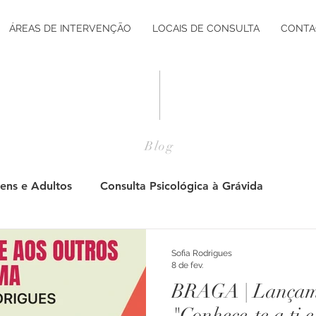
ÁREAS DE INTERVENÇÃO
LOCAIS DE CONSULTA
CONTA
Blog
ens e Adultos
Consulta Psicológica à Grávida
Pós Parto
Adultos
Jovens
Consulta Psicol
Sofia Rodrigues
8 de fev.
BRAGA | Lançame
tação Vocacional
Desenvolvimento Pessoal
Desenv
"Conhece-te a ti e