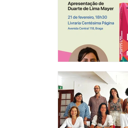
Gestão de Carreira
Ansie
Consulta Psicológica de Jove
Identidade
Eneagrama
Emoções
Relações
P