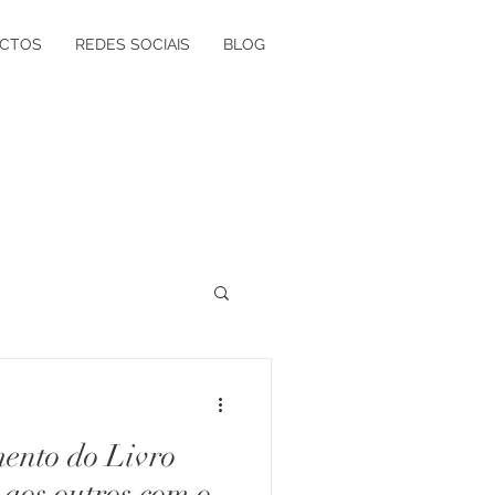
CTOS
REDES SOCIAIS
BLOG
ógica à Grávida
nto do Livro
olvimento Vocacional
 aos outros com o