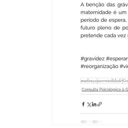
A benção das grávi
maternidade é um 
período de espera
futuro pleno de po
pretende cada vez 
#gravidez
#espera
#reorganização
#vi
mudança
parentalidade
Gr
Consulta Psicológica à 