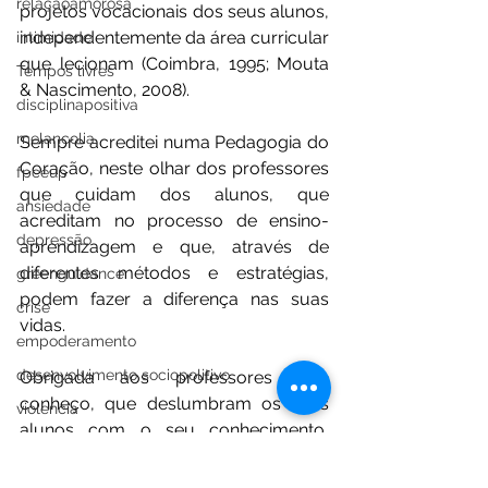
relaçãoamorosa
projetos vocacionais dos seus alunos, 
independentemente da área curricular 
intimidade
que lecionam (Coimbra, 1995; Mouta 
Tempos livres
& Nascimento, 2008).
disciplinapositiva
melancolia
Sempre acreditei numa Pedagogia do 
Coração, neste olhar dos professores 
fpceup
que cuidam dos alunos, que 
ansiedade
acreditam no processo de ensino-
depressão
aprendizagem e que, através de 
diferentes métodos e estratégias, 
greenguidance
podem fazer a diferença nas suas 
crise
vidas.
empoderamento
desenvolvimento sociopolitivo
Obrigada aos professores que 
conheço, que deslumbram os seus 
violencia
alunos com o seu conhecimento, 
liberdade
com a sua paixão, paciência e 
25deabril
resiliência.