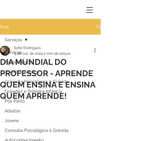
Post
Serviços
Sofia Rodrigues
Serviços
5 de out. de 2024
2 min de leitura
DIA MUNDIAL DO
Adolescência
PROFESSOR - APRENDE
Jovens e Adultos
Consulta Psicológica à Grávida
QUEM ENSINA E ENSINA
Grávidez e Primeira Infância
QUEM APRENDE!
Pós Parto
Adultos
Jovens
Consulta Psicológica à Grávida
Autoconhecimento