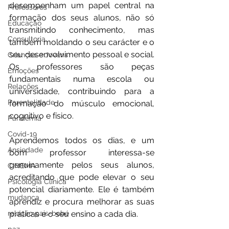
desempenham um papel central na 
Professores
formação dos seus alunos, não só 
Educação
transmitindo conhecimento, mas 
Consultoria
também moldando o seu carácter e o 
seu desenvolvimento pessoal e social. 
Crianças e Jovens
Os professores são peças 
Emoções
fundamentais numa escola ou 
Relações
universidade, contribuindo para a 
Parentalidade
formação do músculo emocional, 
cognitivo e físico. 
Pandemia
Covid-19
Aprendemos todos os dias, e um 
Ansiedade
bom professor interessa-se 
genuinamente pelos seus alunos, 
CINEMA
acreditando que pode elevar o seu 
Psicologia Clínica
potencial diariamente. Ele é também 
mudança
aprendiz e procura melhorar as suas 
relação pais-bebé
práticas e o seu ensino a cada dia.