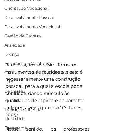
Orientação Vocacional
Desenvolvimento Pessoal
Desenvolvimento Vocacional
Gestão de Carreira
Ansiedade
Doença
Enxaqueca e Cefaleias
“A educação deve, sim, fornecer 
instrumentos de felicidade, e esta é 
Consulta Psicológica de Jovens e Ad
necessariamente uma construção 
Luto
pessoal, para a qual a escola pode 
Depressão
contribuir, dando músculo às 
qualidades de espírito e de carácter 
Família
indispensáveis à jornada.” (Antunes, 
Transições de Vida
2005).
Identidade
Eneagrama
Nesse sentido, os professores 