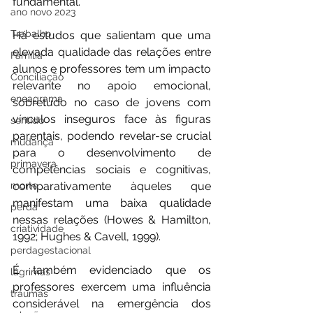
fundamental.
ano novo 2023
Trabalho
Há estudos que salientam que uma 
elevada qualidade das relações entre 
Família
alunos e professores tem um impacto 
Conciliação
relevante no apoio emocional, 
eneagrama
sobretudo no caso de jovens com 
vínculos inseguros face às figuras 
sentido
parentais, podendo revelar-se crucial 
mudança
para o desenvolvimento de 
primavera
competências sociais e cognitivas, 
morte
comparativamente àqueles que 
manifestam uma baixa qualidade 
perda
nessas relações (Howes & Hamilton, 
criatividade
1992; Hughes & Cavell, 1999).
perdagestacional
É também evidenciado que os 
lágrimas
professores exercem uma influência 
traumas
considerável na emergência dos 