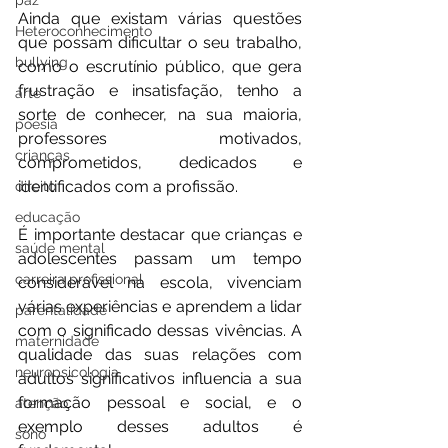
paz
Ainda que existam várias questões 
Heteroconhecimento
que possam dificultar o seu trabalho, 
bullying
como o escrutínio público, que gera 
frustração e insatisfação, tenho a 
arte
sorte de conhecer, na sua maioria, 
poesia
professores motivados, 
crianças
comprometidos, dedicados e 
identificados com a profissão.
direito
educação
É importante destacar que crianças e 
saúde mental
adolescentes passam um tempo 
carreira profissional
considerável na escola, vivenciam 
várias experiências e aprendem a lidar 
parentalidade
com o significado dessas vivências. A 
maternidade
qualidade das suas relações com 
neuropsicologia
adultos significativos influencia a sua 
formação pessoal e social, e o 
atenção
exemplo desses adultos é 
sono