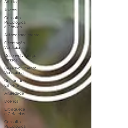
Adultos
Jovens
Consulta
Psicológica
à Grávida
Autoconhecimento
Orientação
Vocacional
Desenvolvimento
Pessoal
Desenvolvimento
Vocacional
Gestão de
Carreira
Ansiedade
Doença
Enxaqueca
e Cefaleias
Consulta
Psicológica