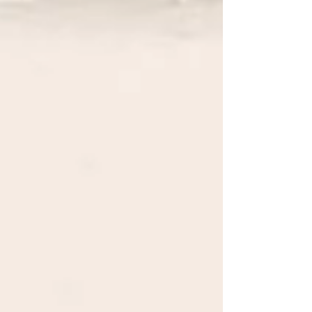
movimento oscilatório entre processos
internos: orientar-me para a perda, sentir a
dor, recordar, chorar e falar sobre a pessoa
e, orientar-me para a reparação, adaptar-
me à nova vida, reorganizar rotinas, investir
noutras relações ou projetos. O luto