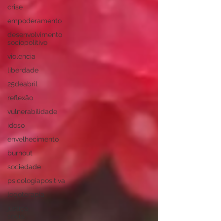
crise
empoderamento
desenvolvimento
sociopolitivo
violencia
liberdade
25deabril
reflexão
vulnerabilidade
idoso
envelhecimento
burnout
sociedade
psicologiapositiva
logoterapia
justiça
social