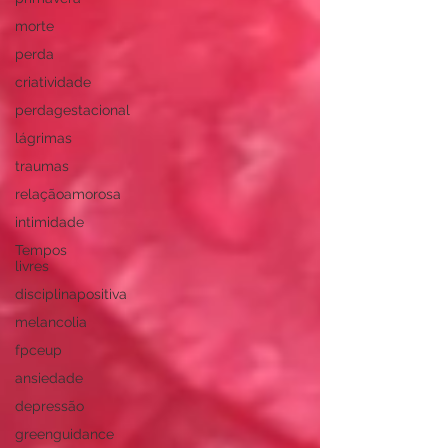
morte
perda
criatividade
perdagestacional
lágrimas
traumas
relaçãoamorosa
intimidade
Tempos
livres
disciplinapositiva
melancolia
fpceup
ansiedade
depressão
greenguidance