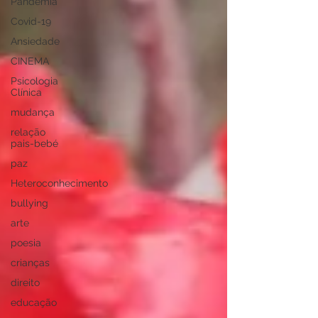
Pandemia
Covid-19
Ansiedade
CINEMA
Psicologia
Clínica
mudança
relação
pais-bebé
paz
Heteroconhecimento
bullying
arte
poesia
crianças
direito
educação