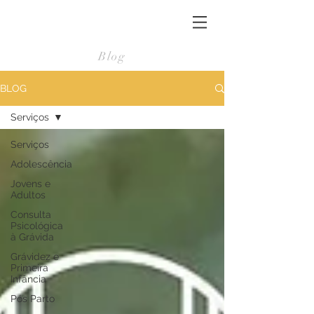
Blog
BLOG
Serviços
Serviços
Adolescência
Jovens e
Adultos
Consulta
Psicológica
à Grávida
Grávidez e
Primeira
Infância
Pós Parto