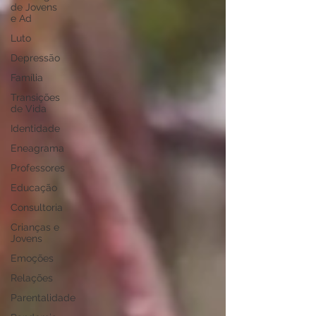
de Jovens
e Ad
Luto
Depressão
Família
Transições
de Vida
Identidade
Eneagrama
Professores
Educação
Consultoria
Crianças e
Jovens
Emoções
Relações
Parentalidade