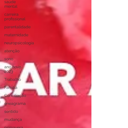
saúde
mental
carreira
profissional
parentalidade
maternidade
neuropsicologia
atenção
sono
ano novo
2023
Trabalho
Família
Conciliação
eneagrama
sentido
mudança
primavera