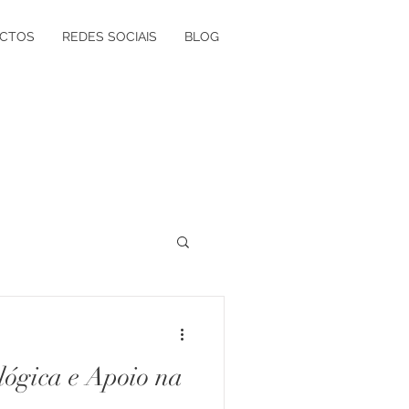
CTOS
REDES SOCIAIS
BLOG
ógica à Grávida
lógica e Apoio na
olvimento Vocacional