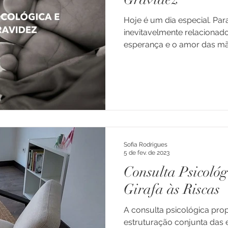
Hoje é um dia especial. Par
dade
Doença
Enxaqueca e Cefaleias
inevitavelmente relacionad
esperança e o amor das mãe
ns e Ad
Luto
Depressão
Família
Transiçõe
Professores
Educação
Consultoria
Crianças
Sofia Rodrigues
arentalidade
5 de fev. de 2023
Consulta Psicológ
Girafa às Riscas
A consulta psicológica pr
estruturação conjunta das