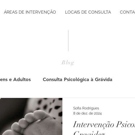
ÁREAS DE INTERVENÇÃO
LOCAIS DE CONSULTA
CONTA
Blog
ens e Adultos
Consulta Psicológica à Grávida
Pós Parto
Adultos
Jovens
Consulta Psicol
Sofia Rodrigues
8 de dez. de 2024
Intervenção Psico
tação Vocacional
Desenvolvimento Pessoal
Desenv
Gravidez