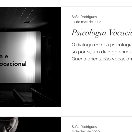
Sofia Rodrigues
27 de mar. de 2022
Psicologia Vocac
O diálogo entre a psicologi
só por si, um diálogo enriq
Quer a orientação vocacional
Sofia Rodrigues
8 de dez. de 2020