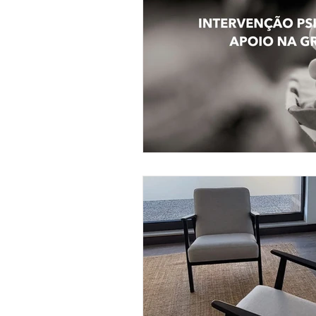
Gestão de Carreira
Ansie
Consulta Psicológica de Jove
Identidade
Eneagrama
Emoções
Relações
P