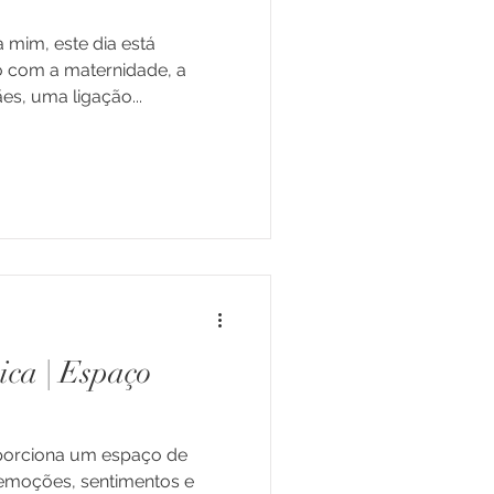
a mim, este dia está
o com a maternidade, a
s, uma ligação...
s de Vida
 e Jovens
ica | Espaço
oporciona um espaço de
 emoções, sentimentos e