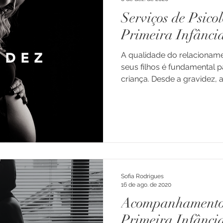
Serviços de Psico
Primeira Infânci
A qualidade do relacioname
seus filhos é fundamental 
criança. Desde a gravidez, a.
Sofia Rodrigues
16 de ago. de 2020
Acompanhamento 
Primeira Infânci