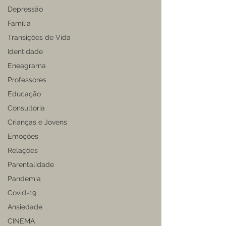
Depressão
Família
Transições de Vida
Identidade
Eneagrama
Professores
Educação
Consultoria
Crianças e Jovens
Emoções
Relações
Parentalidade
Pandemia
Covid-19
Ansiedade
CINEMA