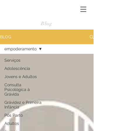
Blog
BLOG
empoderamento
Serviços
Adolescência
Jovens e Adultos
Consulta
Psicológica à
Grávida
Grávidez e Primeira
Infância
Pós Parto
Adultos