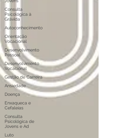
Jovens
Consulta
Psicológica à
Grávida
Autoconhecimento
Orientação
Vocacional
Desenvolvimento
Pessoal
Desenvolvimento
Vocacional
Gestão de Carreira
Ansiedade
Doença
Enxaqueca e
Cefaleias
Consulta
Psicológica de
Jovens e Ad
Luto