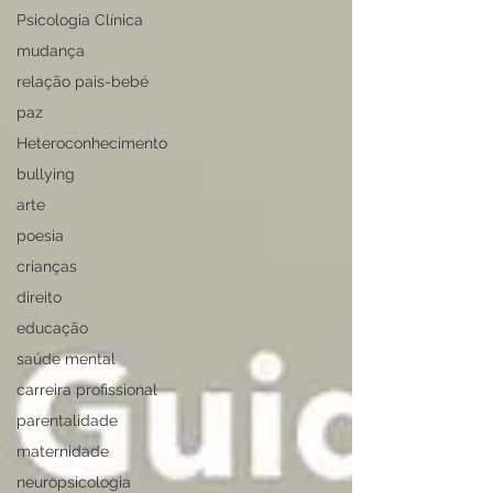
Psicologia Clínica
mudança
relação pais-bebé
paz
Heteroconhecimento
bullying
arte
poesia
crianças
direito
educação
saúde mental
carreira profissional
parentalidade
maternidade
neuropsicologia