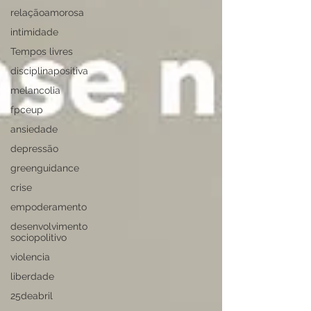
relaçãoamorosa
intimidade
Tempos livres
disciplinapositiva
melancolia
fpceup
ansiedade
depressão
greenguidance
crise
empoderamento
desenvolvimento
sociopolitivo
violencia
liberdade
25deabril