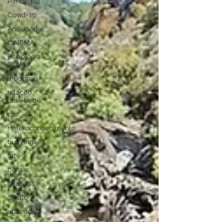
Pandemia
Covid-19
Ansiedade
CINEMA
Psicologia
Clínica
mudança
relação
pais-bebé
paz
Heteroconhecimento
bullying
arte
poesia
crianças
direito
educação