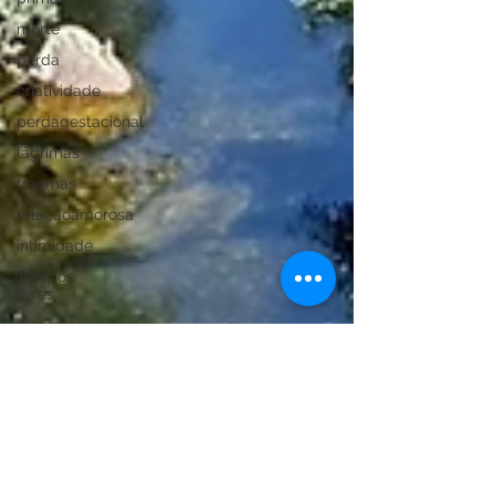
morte
perda
criatividade
perdagestacional
lágrimas
traumas
relaçãoamorosa
intimidade
Tempos
livres
disciplinapositiva
melancolia
fpceup
ansiedade
depressão
greenguidance