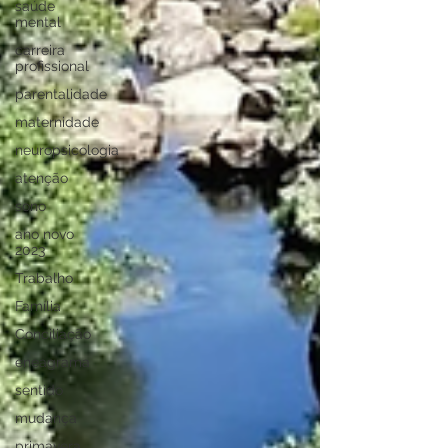
saúde
mental
carreira
profissional
parentalidade
maternidade
neuropsicologia
atenção
sono
ano novo
2023
Trabalho
Família
Conciliação
eneagrama
sentido
mudança
primavera