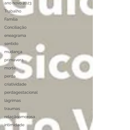
ano novo 2023
Trabalho
Família
Conciliação
eneagrama
sentido
mudança
primavera
morte
perda
criatividade
perdagestacional
lágrimas
traumas
relaçãoamorosa
intimidade