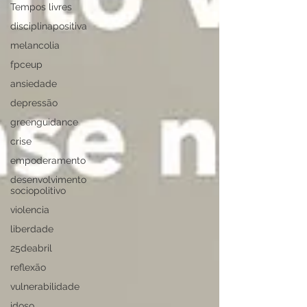
Tempos livres
disciplinapositiva
melancolia
fpceup
ansiedade
depressão
greenguidance
crise
empoderamento
desenvolvimento
sociopolitivo
violencia
liberdade
25deabril
reflexão
vulnerabilidade
idoso