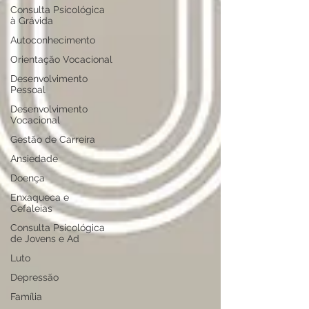
Consulta Psicológica
à Grávida
Autoconhecimento
Orientação Vocacional
Desenvolvimento
Pessoal
Desenvolvimento
Vocacional
Gestão de Carreira
Ansiedade
Doença
Enxaqueca e
Cefaleias
Consulta Psicológica
de Jovens e Ad
Luto
Depressão
Família