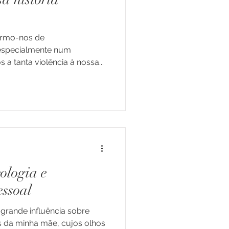
rtarmo-nos de
 especialmente num
 tanta violência à nossa...
s de Vida
 e Jovens
cologia e
ssoal
grande influência sobre
s da minha mãe, cujos olhos