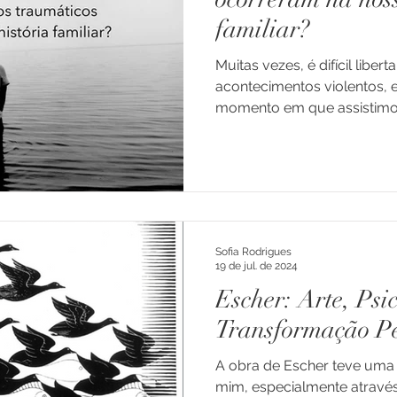
familiar?
dade
Doença
Enxaqueca e Cefaleias
Muitas vezes, é difícil libe
acontecimentos violentos,
momento em que assistimos a
ns e Ad
Luto
Depressão
Família
Transiçõe
Professores
Educação
Consultoria
Crianças
Sofia Rodrigues
arentalidade
19 de jul. de 2024
Escher: Arte, Psi
Transformação Pe
A obra de Escher teve uma 
mim, especialmente atravé