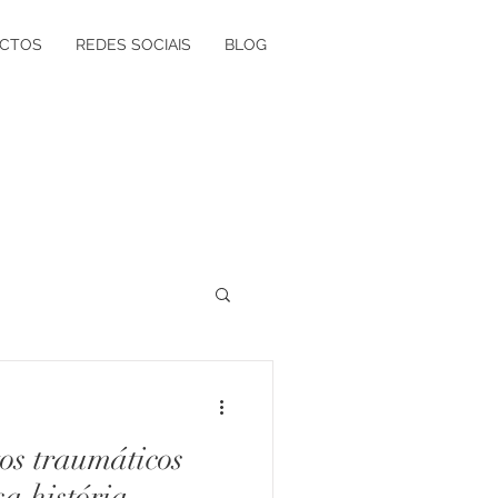
CTOS
REDES SOCIAIS
BLOG
ógica à Grávida
os traumáticos
olvimento Vocacional
a história