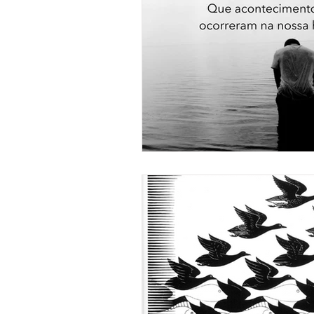
Gestão de Carreira
Ansie
Consulta Psicológica de Jove
Identidade
Eneagrama
Emoções
Relações
P