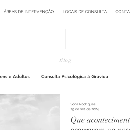
ÁREAS DE INTERVENÇÃO
LOCAIS DE CONSULTA
CONTA
Blog
ens e Adultos
Consulta Psicológica à Grávida
Pós Parto
Adultos
Jovens
Consulta Psicol
Sofia Rodrigues
29 de set. de 2024
Que aconteciment
tação Vocacional
Desenvolvimento Pessoal
Desenv
ocorreram na noss