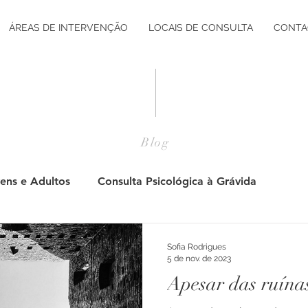
ÁREAS DE INTERVENÇÃO
LOCAIS DE CONSULTA
CONTA
Blog
ens e Adultos
Consulta Psicológica à Grávida
Pós Parto
Adultos
Jovens
Consulta Psicol
Sofia Rodrigues
5 de nov. de 2023
Apesar das ruína
tação Vocacional
Desenvolvimento Pessoal
Desenv