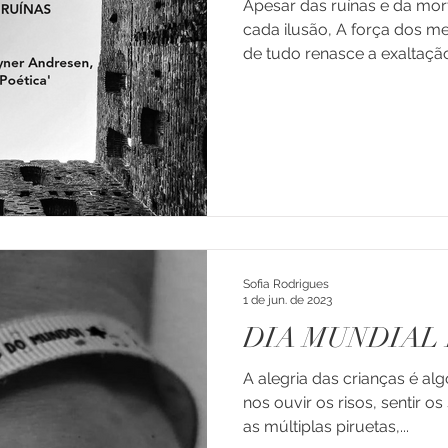
Apesar das ruínas e da mo
cada ilusão, A força dos me
de tudo renasce a exaltação 
dade
Doença
Enxaqueca e Cefaleias
ns e Ad
Luto
Depressão
Família
Transiçõe
Professores
Educação
Consultoria
Crianças
Sofia Rodrigues
arentalidade
1 de jun. de 2023
DIA MUNDIAL 
A alegria das crianças é alg
nos ouvir os risos, sentir o
as múltiplas piruetas,...