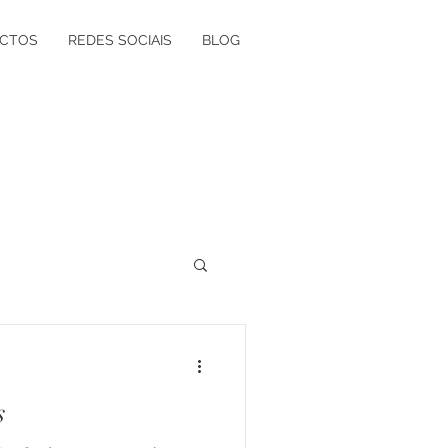
CTOS
REDES SOCIAIS
BLOG
ógica à Grávida
s
olvimento Vocacional