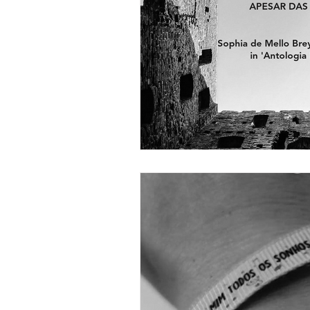
Gestão de Carreira
Ansie
Consulta Psicológica de Jove
Identidade
Eneagrama
Emoções
Relações
P