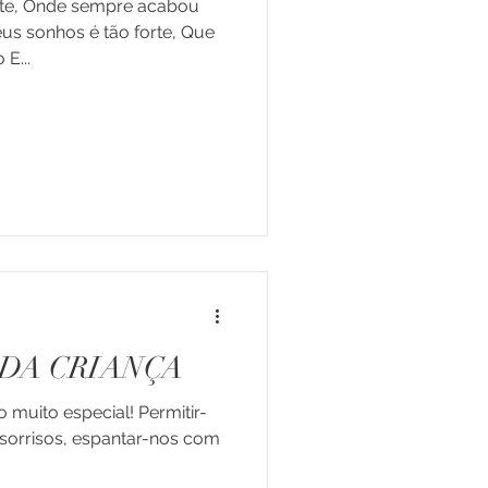
rte, Onde sempre acabou
us sonhos é tão forte, Que
E...
s de Vida
 e Jovens
DA CRIANÇA
o muito especial! Permitir-
s sorrisos, espantar-nos com