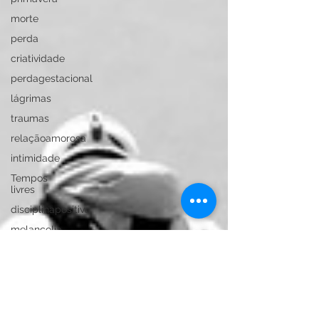
morte
perda
criatividade
perdagestacional
lágrimas
traumas
relaçãoamorosa
intimidade
Tempos
livres
disciplinapositiva
melancolia
fpceup
ansiedade
depressão
greenguidance