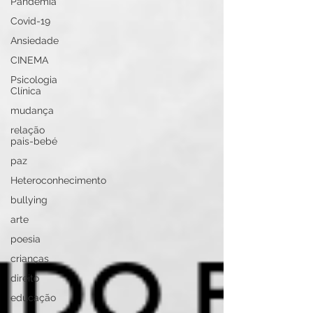
Pandemia
Covid-19
Ansiedade
CINEMA
Psicologia
Clínica
mudança
relação
pais-bebé
paz
Heteroconhecimento
bullying
arte
poesia
crianças
direito
educação