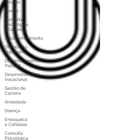
Adultos
Jovens
Consulta
Psicológica
à Grávida
Autoconhecimento
Orientação
Vocacional
Desenvolvimento
Pessoal
Desenvolvimento
Vocacional
Gestão de
Carreira
Ansiedade
Doença
Enxaqueca
e Cefaleias
Consulta
Psicológica