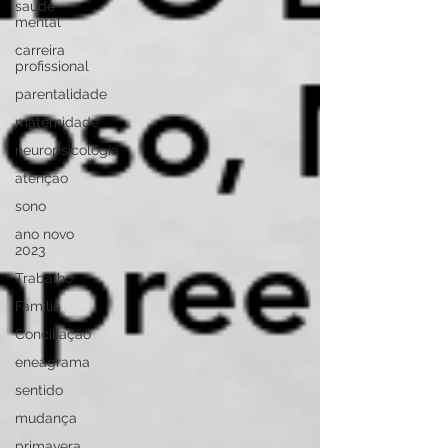
saúde
mental
carreira
profissional
parentalidade
maternidade
neuropsicologia
atenção
sono
ano novo
2023
Trabalho
Família
Conciliação
eneagrama
sentido
mudança
primavera