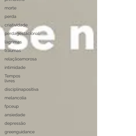
morte
perda
criatividade
perdagestacional
lágrimas
traumas
relaçãoamorosa
intimidade
Tempos
livres
disciplinapositiva
melancolia
fpceup
ansiedade
depressão
greenguidance