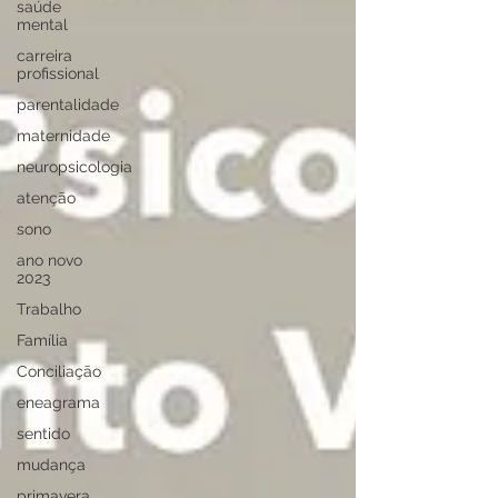
saúde
mental
carreira
profissional
parentalidade
maternidade
neuropsicologia
atenção
sono
ano novo
2023
Trabalho
Família
Conciliação
eneagrama
sentido
mudança
primavera