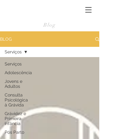
Blog
BLOG
Serviços
Serviços
Adolescência
Jovens e
Adultos
Consulta
Psicológica
à Grávida
Grávidez e
Primeira
Infância
Pós Parto