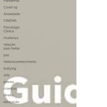
Pandemia
Covid-19
Ansiedade
CINEMA
Psicologia
Clínica
mudança
relação
pais-bebé
paz
Heteroconhecimento
bullying
arte
poesia
crianças
direito
educação