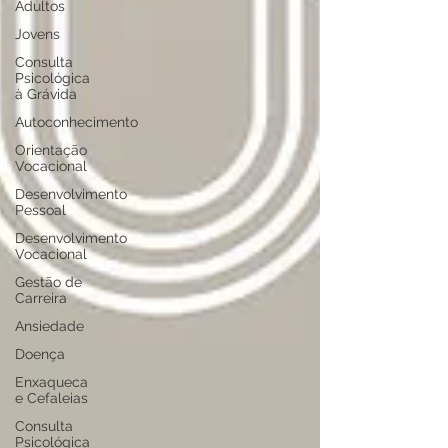
Adultos
Jovens
Consulta
Psicológica
à Grávida
Autoconhecimento
Orientação
Vocacional
Desenvolvimento
Pessoal
Desenvolvimento
Vocacional
Gestão de
Carreira
Ansiedade
Doença
Enxaqueca
e Cefaleias
Consulta
Psicológica