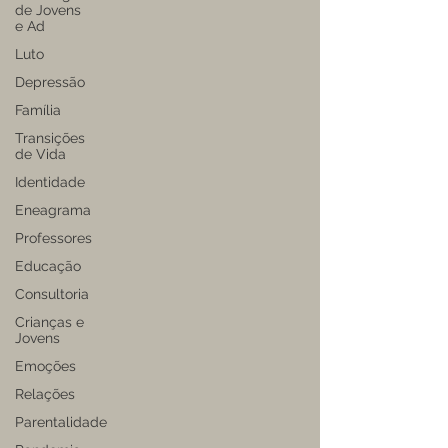
de Jovens
e Ad
Luto
Depressão
Família
Transições
de Vida
Identidade
Eneagrama
Professores
Educação
Consultoria
Crianças e
Jovens
Emoções
Relações
Parentalidade