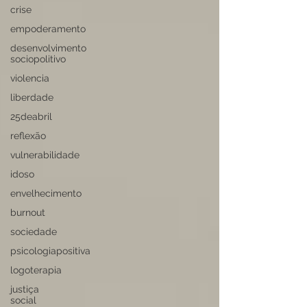
crise
empoderamento
desenvolvimento
sociopolitivo
violencia
liberdade
25deabril
reflexão
vulnerabilidade
idoso
envelhecimento
burnout
sociedade
psicologiapositiva
logoterapia
justiça
social