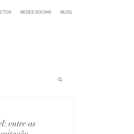
CTOS
REDES SOCIAIS
BLOG
ógica à Grávida
: entre as
olvimento Vocacional
aceitação