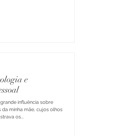
cologia e
ssoal
grande influência sobre
s da minha mãe, cujos olhos
rava os...