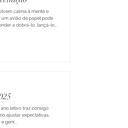
olvem calma à mente e
r um avião de papel pode
ender a dobrá-lo, lançá-lo
eza da trajetória e perceber
relação, há espaço para o
s de Vida
nha direção, mesmo que a
sviasse, havia leveza em
 e Jovens
 voo dele, como ele torcia
2025
 ano letivo traz consigo
io ajustar expectativas,
gerir...