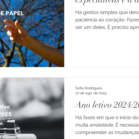
Há gestos simples que dev
dade
Doença
Enxaqueca e Cefaleias
paciência ao coração. Faze
ser um deles. É preciso apr
com leveza, aceitar a incert
ns e Ad
Luto
Depressão
que, entre a liberdade e a 
Família
Transiçõe
que realmente importa. Quando o avião construído em
consulta foi lançado na mi
trajetória falhasse ou se de
Professores
Educação
Consultoria
Crianças
perceber que eu torcia pelo
pelo me
Sofia Rodrigues
arentalidade
27 de ago. de 2024
Ano letivo 2024/
Há fases em que o início do
muita ansiedade. É necessár
compreender as mudanças e 