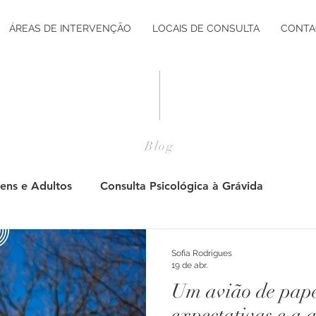
ÁREAS DE INTERVENÇÃO
LOCAIS DE CONSULTA
CONTA
Blog
ens e Adultos
Consulta Psicológica à Grávida
Pós Parto
Adultos
Jovens
Consulta Psicol
Sofia Rodrigues
19 de abr.
Um avião de papel
tação Vocacional
Desenvolvimento Pessoal
Desenv
expectativas e a 