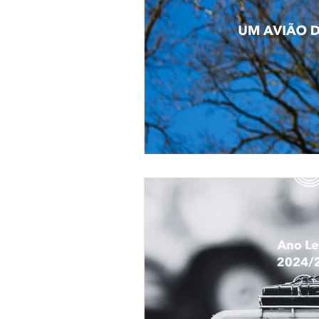
Gestão de Carreira
Ansie
Consulta Psicológica de Jove
Identidade
Eneagrama
Emoções
Relações
P