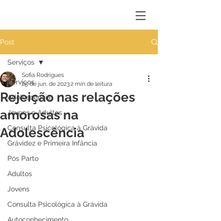
Post
Serviços
Sofia Rodrigues
Serviços
25 de jun. de 2023
2 min de leitura
Rejeição nas relações
Adolescência
amorosas na
Jovens e Adultos
Consulta Psicológica à Grávida
Adolescência
Grávidez e Primeira Infância
Pós Parto
Adultos
Jovens
Consulta Psicológica à Grávida
Autoconhecimento