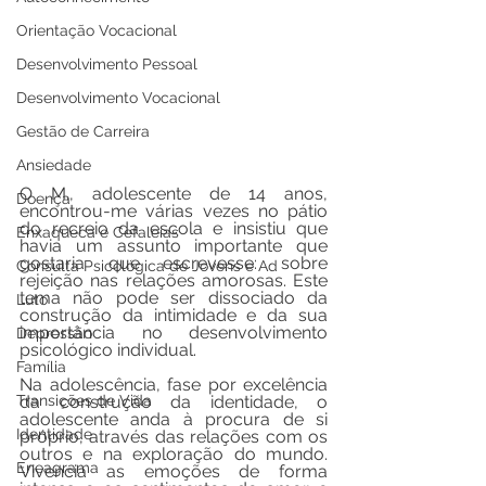
Orientação Vocacional
Desenvolvimento Pessoal
Desenvolvimento Vocacional
Gestão de Carreira
Ansiedade
O M., adolescente de 14 anos, 
Doença
encontrou-me várias vezes no pátio 
do recreio da escola e insistiu que 
Enxaqueca e Cefaleias
havia um assunto importante que 
gostaria que escrevesse: sobre 
Consulta Psicológica de Jovens e Ad
rejeição nas relações amorosas. Este 
tema não pode ser dissociado da 
Luto
construção da intimidade e da sua 
importância no desenvolvimento 
Depressão
psicológico individual.
Família
Na adolescência, fase por excelência 
Transições de Vida
da construção da identidade, o 
adolescente anda à procura de si 
Identidade
próprio, através das relações com os 
outros e na exploração do mundo. 
Eneagrama
Vivencia as emoções de forma 