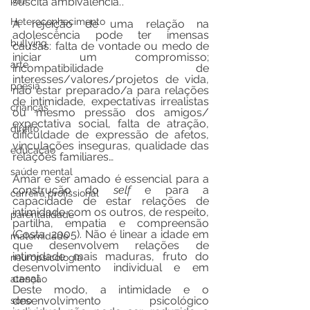
paz
suscita ambivalência.”. 
Heteroconhecimento
A rejeição de uma relação na 
adolescência pode ter imensas 
bullying
causas: falta de vontade ou medo de 
iniciar um compromisso; 
arte
incompatibilidade de 
interesses/valores/projetos de vida, 
poesia
não estar preparado/a para relações 
de intimidade, expectativas irrealistas 
crianças
ou mesmo pressão dos amigos/ 
expectativa social, falta de atração, 
direito
dificuldade de expressão de afetos, 
vinculações inseguras, qualidade das 
educação
relações familiares…
saúde mental
Amar e ser amado é essencial para a 
construção do 
self
 e para a 
carreira profissional
capacidade de estar relações de 
intimidade com os outros, de respeito, 
parentalidade
partilha, empatia e compreensão 
(Costa, 2005). Não é linear a idade em 
maternidade
que desenvolvem relações de 
intimidade mais maduras, fruto do 
neuropsicologia
desenvolvimento individual e em 
casal. 
atenção
Deste modo, a intimidade e o 
desenvolvimento psicológico 
sono