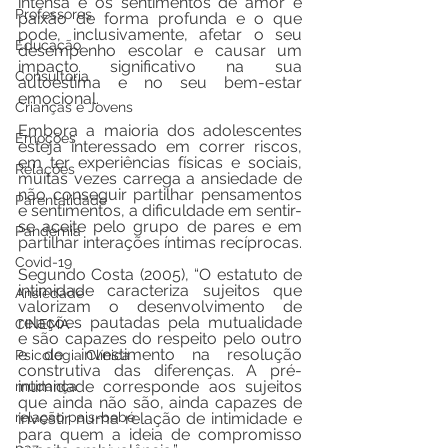
intensa e os sentimentos de amor e 
Professores
paixão de forma profunda e o que 
pode, inclusivamente, afetar o seu 
Educação
desempenho escolar e causar um 
impacto significativo na sua 
Consultoria
autoestima e no seu bem-estar 
emocional. 
Crianças e Jovens
Embora a maioria dos adolescentes 
Emoções
esteja interessado em correr riscos, 
em ter experiências físicas e sociais, 
Relações
muitas vezes carrega a ansiedade de 
não conseguir partilhar pensamentos 
Parentalidade
e sentimentos, a dificuldade em sentir-
se aceite pelo grupo de pares e em 
Pandemia
partilhar interações íntimas recíprocas. 
Covid-19
Segundo Costa (2005), “O estatuto de 
intimidade caracteriza sujeitos que 
Ansiedade
valorizam o desenvolvimento de 
relações pautadas pela mutualidade 
CINEMA
e são capazes do respeito pelo outro 
e de investimento na resolução 
Psicologia Clínica
construtiva das diferenças. A pré-
intimidade corresponde aos sujeitos 
mudança
que ainda não são, ainda capazes de 
relação pais-bebé
investir numa relação de intimidade e 
para quem a ideia de compromisso 