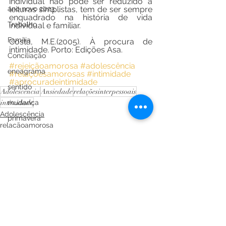
individual não pode ser reduzido a 
ano novo 2023
leituras simplistas, tem de ser sempre 
enquadrado na história de vida 
Trabalho
individual e familiar. 
Família
Costa, M.E.(2005). À procura de 
intimidade. Porto: Edições Asa.
Conciliação
#rejeiçãoamorosa
#adolescência
eneagrama
#relaçõesamorosas
#intimidade
#aprocuradeintimidade
sentido
Adolescência
Ansiedade
relaçõesinterpessoais
intimidade
mudança
Adolescência
primavera
relaçãoamorosa
morte
intimidade
perda
criatividade
perdagestacional
lágrimas
traumas
Ver tudo
Posts recentes