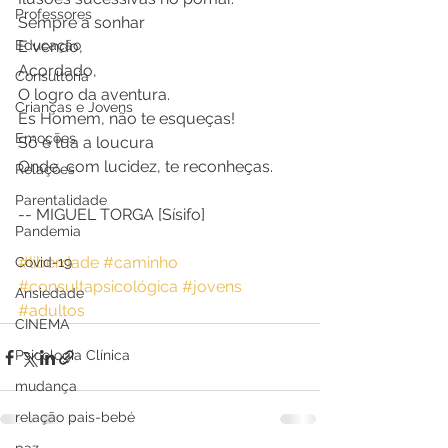
Professores
Sempre a sonhar
Educação
E vendo,
Acordado,
Consultoria
O logro da aventura.
Crianças e Jovens
És Homem, não te esqueças!
Emoções
Só é tua a loucura
Onde, com lucidez, te reconheças.
Relações
Parentalidade
-- MIGUEL TORGA [Sísifo]
Pandemia
#liberdade
#caminho
Covid-19
#consultapsicológica
#jovens
Ansiedade
#adultos
CINEMA
Psicologia Clínica
mudança
relação pais-bebé