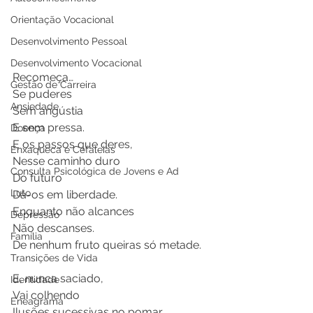
Orientação Vocacional
Desenvolvimento Pessoal
Desenvolvimento Vocacional
Recomeça…
Gestão de Carreira
Se puderes
Ansiedade
Sem angústia
E sem pressa.
Doença
E os passos que deres,
Enxaqueca e Cefaleias
Nesse caminho duro
Consulta Psicológica de Jovens e Ad
Do futuro
Luto
Dá-os em liberdade.
Enquanto não alcances
Depressão
Não descanses.
Família
De nenhum fruto queiras só metade.
Transições de Vida
E, nunca saciado,
Identidade
Vai colhendo
Eneagrama
Ilusões sucessivas no pomar.