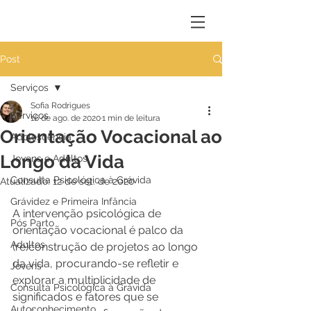
Post
Serviços
Sofia Rodrigues
Serviços
16 de ago. de 2020
1 min de leitura
Orientação Vocacional ao
Adolescência
Longo da Vida
Jovens e Adultos
Consulta Psicológica à Grávida
Atualizado:
12 de set. de 2020
Grávidez e Primeira Infância
A intervenção psicológica de 
Pós Parto
orientação vocacional é palco da 
Adultos
(re)construção de projetos ao longo 
da vida, procurando-se refletir e 
Jovens
explorar a multiplicidade de 
Consulta Psicológica à Grávida
significados e fatores que se 
Autoconhecimento