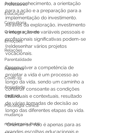
heteroconhecimento, a orientação 
Professores
para a ação e a preparação para a 
Educação
implementação do investimento. 
Consultoria
Através da exploração, investimento 
e integração de variáveis pessoais e 
Crianças e Jovens
profissionais significativas podem-se 
Emoções
(re)desenhar vários projetos 
Relações
vocacionais.
Parentalidade
Desenvolver a competência de 
Pandemia
projetar a vida é um processo ao 
Covid-19
longo da vida, sendo um caminho a 
Ansiedade
construir consoante as condições 
individuais e contextuais, resultado 
CINEMA
de várias tomadas de decisão ao 
Psicologia Clínica
longo das diferentes etapas da vida.
mudança
relação pais-bebé
“Orientar-se” não é apenas para as 
grandes escolhas educacionais e 