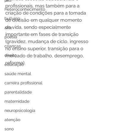
paz
profissionais, mas também para a 
Heteroconhecimento
criação de condições para a tomada 
bullying
de decisão em qualquer momento 
da vida, sendo especialmente 
arte
importante em fases de transição 
poesia
(gravidez, mudança de ciclo, ingresso 
crianças
no ensino superior, transição para o 
direito
mercado de trabalho, desemprego, 
reforma).
educação
saúde mental
carreira profissional
parentalidade
maternidade
neuropsicologia
atenção
sono