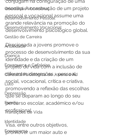
conjugam na configuração de uma 
escolha. A construção de um projeto 
Orientação Vocacional
pessoal e vocacional assume uma 
Desenvolvimento Pessoal
grande relevância na promoção do 
Desenvolvimento Vocacional
desenvolvimento psicológico global.
Gestão de Carreira
Direcionada a jovens promove o 
Ansiedade
processo de desenvolvimento da sua 
Doença
identidade e da criação de um 
Enxaqueca e Cefaleias
projeto de vida com a inclusão de 
diferentes dimensões - pessoal, 
Consulta Psicológica de Jovens e Ad
social, vocacional, crítica e criativa, 
Luto
promovendo a reflexão das escolhas 
Depressão
que se deparam ao longo do seu 
Família
percurso escolar, académico e/ou 
profissional.
Transições de Vida
Identidade
Visa, entre outros objetivos, 
Eneagrama
promover um maior auto e 