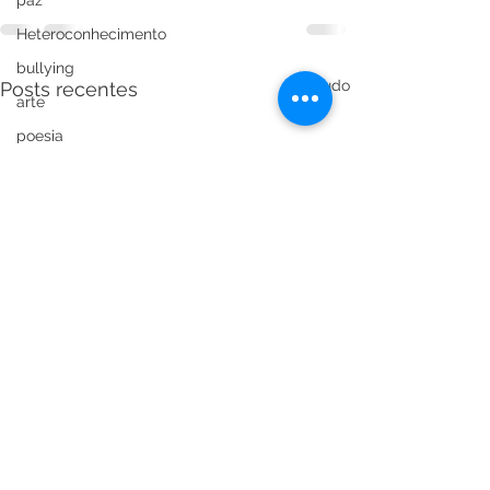
paz
Heteroconhecimento
bullying
Ver tudo
Posts recentes
arte
poesia
crianças
direito
educação
saúde mental
carreira profissional
parentalidade
maternidade
neuropsicologia
atenção
sono