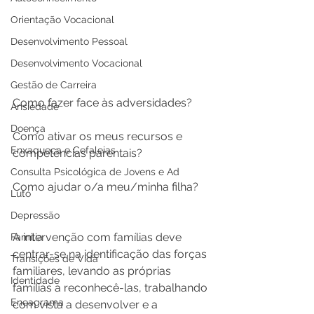
Orientação Vocacional
Desenvolvimento Pessoal
Desenvolvimento Vocacional
Gestão de Carreira
Como fazer face às adversidades?
Ansiedade
Doença
Como ativar os meus recursos e 
Enxaqueca e Cefaleias
competências parentais? 
Consulta Psicológica de Jovens e Ad
Como ajudar o/a meu/minha filha?
Luto
Depressão
A intervenção com famílias deve 
Família
centrar-se na identificação das forças 
Transições de Vida
familiares, levando as próprias 
Identidade
famílias a reconhecê-las, trabalhando 
Eneagrama
com vista a desenvolver e a 