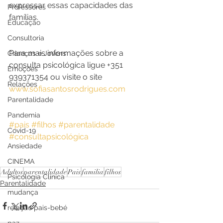
expressar essas capacidades das 
Professores
famílias. 
Educação
Consultoria
Para mais informações sobre a 
Crianças e Jovens
consulta psicológica ligue +351 
Emoções
939371354 ou visite o site 
Relações
www.sofiasantosrodrigues.com
Parentalidade
Pandemia
#pais
#filhos
#parentalidade
Covid-19
#consultapsicológica
Ansiedade
CINEMA
Adultos
parentalidade
Pais
familia
filhos
Psicologia Clínica
Parentalidade
mudança
relação pais-bebé