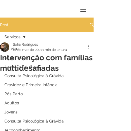
Post
Serviços
Sofia Rodrigues
Serviços
10 de mar. de 2021
1 min de leitura
Intervenção com famílias
Adolescência
multidesafiadas
Jovens e Adultos
Consulta Psicológica à Grávida
Grávidez e Primeira Infância
Pós Parto
Adultos
Jovens
Consulta Psicológica à Grávida
Autoconhecimento