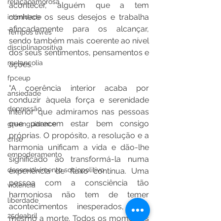
relaçãoamorosa
acontecer, alguém que a tem 
conhece os seus desejos e trabalha 
intimidade
afincadamente para os alcançar, 
Tempos livres
sendo também mais coerente ao nível 
disciplinapositiva
dos seus sentimentos, pensamentos e 
melancolia
ações.
fpceup
“A coerência interior acaba por 
ansiedade
conduzir àquela força e serenidade 
depressão
interior que admiramos nas pessoas 
que parecem estar bem consigo 
greenguidance
próprias. O propósito, a resolução e a 
crise
harmonia unificam a vida e dão-lhe 
empoderamento
significado ao transformá-la numa 
desenvolvimento sociopolitivo
experiência de fluxo contínua. Uma 
pessoa com a consciência tão 
violencia
harmoniosa não tem de temer 
liberdade
acontecimentos inesperados, nem 
25deabril
mesmo a morte. Todos os momentos 