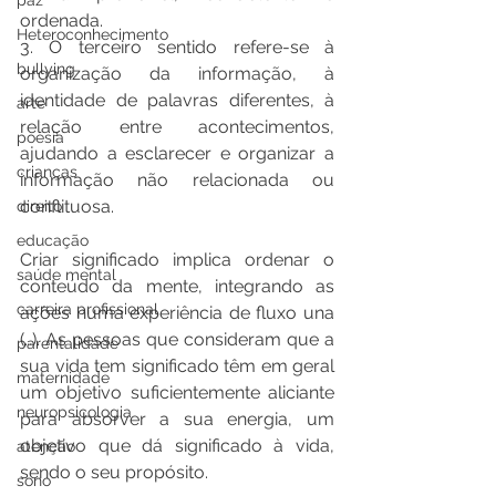
paz
ordenada.
Heteroconhecimento
3. O terceiro sentido refere-se à 
bullying
organização da informação, à 
identidade de palavras diferentes, à 
arte
relação entre acontecimentos, 
poesia
ajudando a esclarecer e organizar a 
crianças
informação não relacionada ou 
conflituosa.
direito
educação
Criar significado implica ordenar o 
saúde mental
conteúdo da mente, integrando as 
carreira profissional
ações numa experiência de fluxo una 
(…). As pessoas que consideram que a 
parentalidade
sua vida tem significado têm em geral 
maternidade
um objetivo suficientemente aliciante 
neuropsicologia
para absorver a sua energia, um 
objetivo que dá significado à vida, 
atenção
sendo o seu propósito.
sono