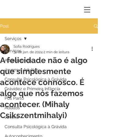
Post
Serviços
Sofia Rodrigues
Serviços
31 de jan. de 2024
2 min de leitura
A felicidade não é algo
Adolescência
que simplesmente
Jovens e Adultos
Consulta Psicológica à Grávida
acontece connosco. É
Grávidez e Primeira Infância
algo que nós fazemos
Pós Parto
acontecer. (Mihaly
Adultos
Csikszentmihalyi)
Jovens
Consulta Psicológica à Grávida
Autoconhecimento