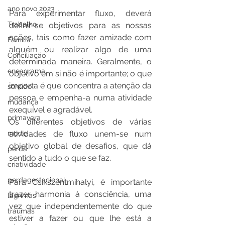
ano novo 2023
Para experimentar fluxo, deverá 
Trabalho
definir-se objetivos para as nossas 
ações, tais como fazer amizade com 
Família
alguém ou realizar algo de uma 
Conciliação
determinada maneira. Geralmente, o 
eneagrama
objetivo em si não é importante; o que 
importa é que concentra a atenção da 
sentido
pessoa e empenha-a numa atividade 
mudança
exequível e agradável.
primavera
Os diferentes objetivos de várias 
morte
atividades de fluxo unem-se num 
objetivo global de desafios, que dá 
perda
sentido a tudo o que se faz.
criatividade
perdagestacional
Para Csikszentmihalyi, é importante 
trazer harmonia à consciência, uma 
lágrimas
vez que independentemente do que 
traumas
estiver a fazer ou que lhe está a 