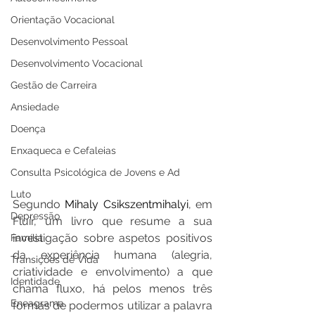
Orientação Vocacional
Desenvolvimento Pessoal
Desenvolvimento Vocacional
Gestão de Carreira
Ansiedade
Doença
Enxaqueca e Cefaleias
Consulta Psicológica de Jovens e Ad
Luto
Segundo 
Mihaly Csikszentmihalyi
, em 
Depressão
Fluir, um livro que resume a sua 
investigação sobre aspetos positivos 
Família
da experiência humana (alegria, 
Transições de Vida
criatividade e envolvimento) a que 
Identidade
chama fluxo, há pelos menos três 
Eneagrama
formas de podermos utilizar a palavra 